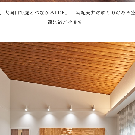
、大開口で庭とつながるLDK。「勾配天井のゆとりのある
適に過ごせます」