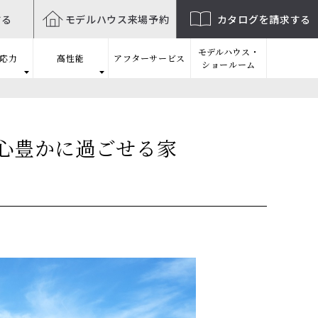
する
モデルハウス
来場予約
カタログを
請求する
モデルハウス・
応力
高性能
アフターサービス
ショールーム
心豊かに過ごせる家