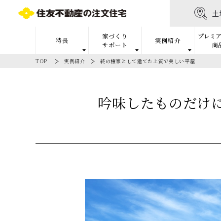
土
家づくり
プレミア
特長
実例紹介
サポート
商
TOP
実例紹介
終の棲家として建てた上質で美しい平屋
吟味したものだけ