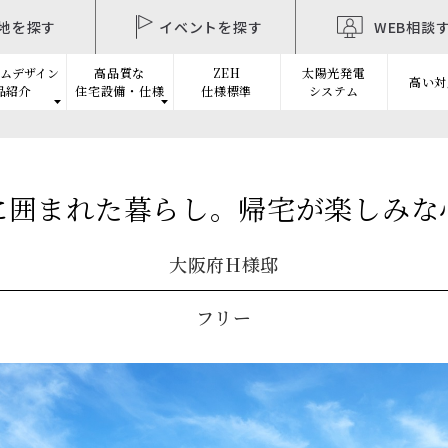
地を探す
イベントを探す
WEB相談
ムデザイン
高品質な
ZEH
太陽光発電
高い対
品紹介
住宅設備・仕様
仕様標準
システム
に囲まれた暮らし。帰宅が楽しみな
大阪府H様邸
フリー