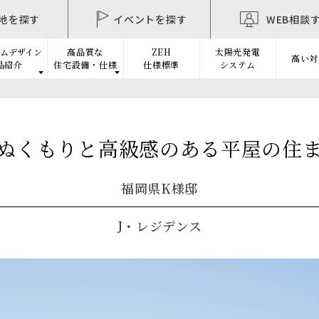
地を探す
イベントを探す
WEB相談
ムデザイン
高品質な
ZEH
太陽光発電
高い対
品紹介
住宅設備・仕様
仕様標準
システム
ぬくもりと高級感のある平屋の住
福岡県K様邸
J・レジデンス