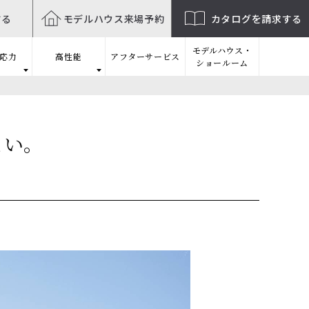
する
モデルハウス
来場予約
カタログを
請求する
モデルハウス・
応力
高性能
アフターサービス
ショールーム
まい。